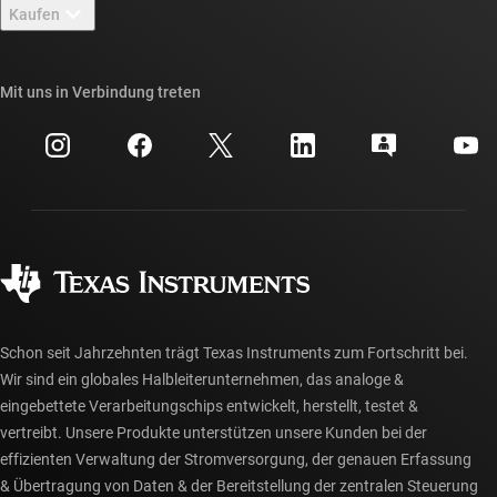
Newsroom
Kaufen
TI E2E™-Design-Support-Foren
Unsere Geschichten | Hinter dem Chip
API-Suiten von TI
Querverweis-Suche
Mit uns in Verbindung treten
Veranstaltungen
myTI-Firmenkonto
Kundensupportzentrum
Investorenbeziehungen
Versand, Zahlung und Steuern
Gehäuse
Fertigung
Häufig gestellte Fragen zu Bestellungen
Qualität & Zuverlässigkeit
Gesellschaftliches Engagement
Autorisierte Händler
myTI-Konto FAQs
Schon seit Jahrzehnten trägt Texas Instruments zum Fortschritt bei.
Wir sind ein globales Halbleiterunternehmen, das analoge &
eingebettete Verarbeitungschips entwickelt, herstellt, testet &
vertreibt. Unsere Produkte unterstützen unsere Kunden bei der
effizienten Verwaltung der Stromversorgung, der genauen Erfassung
& Übertragung von Daten & der Bereitstellung der zentralen Steuerung