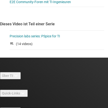
E2E Community-Foren mit TI-Ingenieuren
Dieses Video ist Teil einer Serie
Precision labs series: PSpice for TI
(14 videos)
Über TI
Über TI – Überblick
Quick-Links
Stellenangebote
Kontakt