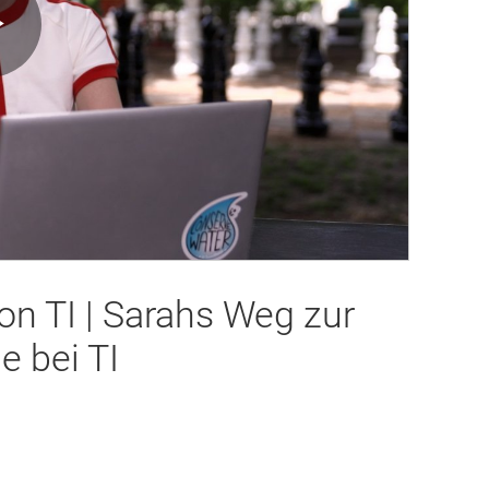
Play
Video
von TI | Sarahs Weg zur
e bei TI