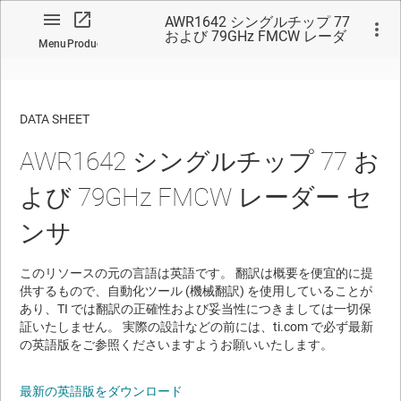
AWR1642 シングルチップ 77
および 79GHz FMCW レーダ
Menu
Product
ー センサ
DATA SHEET
AWR1642 シングルチップ 77 お
No matches found.
よび 79GHz FMCW レーダー セ
ンサ
このリソースの元の言語は英語です。 翻訳は概要を便宜的に提
供するもので、自動化ツール (機械翻訳) を使用していることが
あり、TI では翻訳の正確性および妥当性につきましては一切保
証いたしません。 実際の設計などの前には、ti.com で必ず最新
の英語版をご参照くださいますようお願いいたします。
最新の英語版をダウンロード