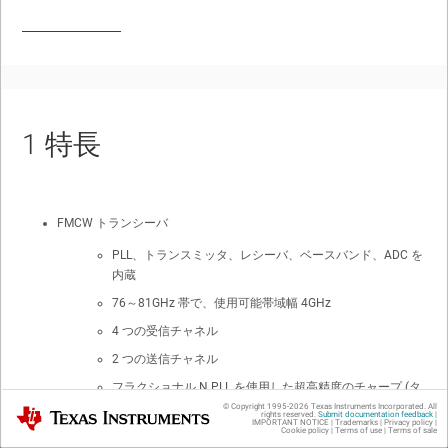
1
特長
FMCW トランシーバ
PLL、トランスミッタ、レシーバ、ベースバンド、ADC を
内蔵
76～81GHz 帯で、使用可能帯域幅 4GHz
4 つの受信チャネル
2 つの送信チャネル
フラクショナル N PLL を使用した超高精度のチャープ
(タ
イミング)
エンジン
© Copyright 1995-
2026
Texas Instruments Incorporated. All
Texas Instruments
rights reserved.
Submit documentation feedback
|
IMPORTANT NOTICE
|
Trademarks
|
Privacy policy
|
Cookie policy
|
Terms of use
|
Terms of sale
TX 出力：12dBm