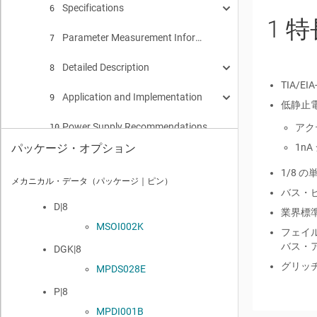
Specifications
6
1
特
Parameter Measurement Information
Absolute Maximum Ratings
7
6.1
Detailed Description
ESD Ratings
8
6.2
TIA/
Application and Implementation
Overview
Recommended Operating Conditions
9
6.3
8.1
低静止
Power Supply Recommendations
Functional Block Diagram
Application Information
Thermal Information, SN65HVD308xE
アク
10
6.4
8.2
9.1
1n
パッケージ・オプション
Layout
Feature Description
Typical Application
Thermal Information, SNx5HVD3082E
11
6.5
8.3
9.2
1/8 
メカニカル・データ（パッケージ｜ピン）
Device and Documentation Support
Device Functional Modes
Electrical Characteristics: Driver
Layout Guidelines
Design Requirements
12
6.6
8.4
11.1
9.2.1
バス・ピ
D|8
業界標準
Mechanical, Packaging, and Orderable Information
Electrical Characteristics: Receiver
Layout Example
Device Support
Detailed Design Procedure
Data Rate and Bus Length
13
6.7
11.2
12.1
9.2.2
9.2.1.1
MSOI002K
フェイ
重要なお知らせ
Electrical Characteristics
Thermal Considerations for IC Packages
ドキュメントの更新通知を受け取る方法
サード・パーティ製品に関する免責事項
Stub Length
Power Usage in an RS-485 Transceiver
バス・
6.8
11.3
12.2
12.1.1
9.2.1.2
9.2.2.1
DGK|8
グリッ
MPDS028E
Switching Characteristics: Driver
サポート・リソース
Bus Loading
Low-Power Shutdown Mode
6.9
12.3
9.2.1.3
9.2.2.2
P|8
Switching Characteristics
Trademarks
Receiver Fail-safe
6.10
12.4
9.2.1.4
MPDI001B