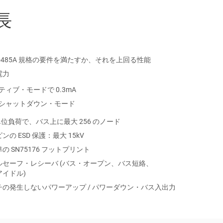
長
EIA-485A 規格の要件を満たすか、それを上回る性能
電力
ティブ・モードで 0.3mA
A シャットダウン・モード
の単位負荷で、バス上に最大 256 のノード
ンの ESD 保護：最大 15kV
の SN75176 フットプリント
ルセーフ・レシーバ (バス・オープン、バス短絡、
アイドル)
チの発生しないパワーアップ / パワーダウン・バス入出力