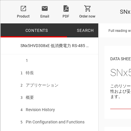
SN
Product
Email
PDF
Order now
CONTENTS
SEARCH
Full reading w
SNx5HVD308xE 低消費電力 RS-485 トランシーバ
No matches f
DATA SHEE
1
SNx
特長
1
アプリケーション
2
このリソー
性および妥
ます。
概要
3
Revision History
4
Pin Configuration and Functions
5