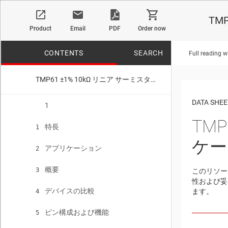
TM
Product
Email
PDF
Order now
CONTENTS
SEARCH
Full reading w
TMP61 ±1% 10kΩ リニア サーミスタ、0402 および 0603 パッケージ オプション
No matches f
DATA SHEE
1
TMP
特長
1
ケー
アプリケーション
2
概要
3
このリソー
性および妥
デバイスの比較
ます。
4
ピン構成および機能
5