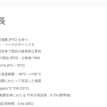
長
係数 (PTC) を持つ
ン・ベースのサーミスタ
囲全体で抵抗の線形的な変化
での抵抗 (R25)：公称値 10kΩ
±1% (0°C～70°C)
度範囲：-40°C～+150 °C
範囲にわたって安定した感度
た過熱保護
ppm/°C TCR (25°C)
バック
範囲全体にわたる TCR 許容誤差：0.2% (標準値)
答時間：0.6s (DEC)