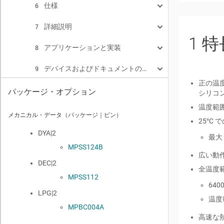
仕様
6
詳細説明
絶対最大定格
7
6.1
1
特
アプリケーションと実装
ESD 定格
概要
8
6.2
7.1
デバイスおよびドキュメントのサポート
推奨動作条件
機能ブロック図
アプリケーション情報
9
6.3
7.2
8.1
正の温度
改訂履歴
熱に関する情報
機能説明
代表的なアプリケーション
ドキュメントの更新通知を受け取る方法
10
6.4
7.3
8.2
9.1
パッケージ・オプション
シリコ
温度範
メカニカル、パッケージ、および注文情報
電気的特性
デバイスの機能モード
電源に関する推奨事項
サポート・リソース
TMP61 の R-T 表
サーミスタ・バイアス回路
11
6.5
7.4
8.3
9.2
7.3.1
8.2.1
メカニカル・データ（パッケージ｜ピン）
25°C 
重要なお知らせ
代表的特性
レイアウト
商標
線形抵抗曲線
設計要件
6.6
8.4
9.3
7.3.2
8.2.1.1
DYA|2
最大 
MPSS124B
用語集
正温度係数 (PTC)
レイアウトのガイドライン
詳細な設計手順
9.4
7.3.3
8.4.1
8.2.1.2
広い動作温
DEC|2
全温度
静電気放電に関する注意事項
内蔵フェイルセーフ
レイアウト例
アプリケーション曲線
8.2.1.2.1
コンパレータを使用し
9.5
7.3.4
8.4.2
8.2.1.3
MPSS112
6400
LPG|2
8.2.1.2.2
サーマル・フォールド
温度
MPBC004A
高速な熱応