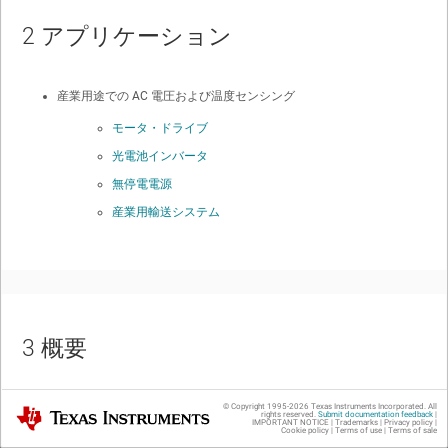
2
アプリケーション
産業用途での AC 電圧および温度センシング
モータ・ドライブ
光電池インバータ
無停電電源
産業用輸送システム
3
概要
AMC1035は高精度のデルタ-シグマ(ΔΣ)変調器で、単一の3.0V～5.5V電源
© Copyright 1995-
2026
Texas Instruments Incorporated. All
Texas Instruments
rights reserved.
Submit documentation feedback
|
IMPORTANT NOTICE
|
Trademarks
|
Privacy policy
|
で動作し、外部から供給される9MHz～21MHzの範囲のクロック信号を使
Cookie policy
|
Terms of use
|
Terms of sale
用します。マンチェスター・モードでは、規定のクロック範囲は9MHz～