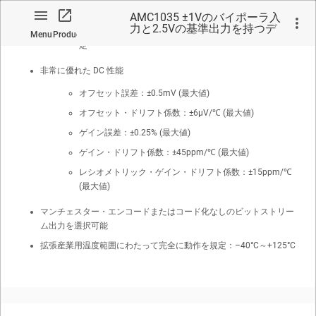
高い差動入力抵抗：1.6GΩ (標準値)
AMC1035 ±1Vのバイポーラ入
力と2.5Vの基準出力を持つデ
内蔵の 2.5V、±5mA 基準電圧によるレシオメトリック測
Menu
Product
ルタ-シグマ変調器
定
非常に優れた DC 性能
オフセット誤差：±0.5mV (最大値)
オフセット・ドリフト係数：±6µV/℃ (最大値)
No matches found.
ゲイン誤差：±0.25% (最大値)
ゲイン・ドリフト係数：±45ppm/℃ (最大値)
レシオメトリック・ゲイン・ドリフト係数：±15ppm/℃
(最大値)
マンチェスター・エンコードまたはコード化なしのビットストリー
ム出力を選択可能
拡張産業用温度範囲にわたって完全に動作を規定：–40°C～+125°C