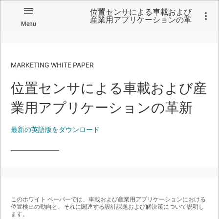
位置センサによる車載および
産業用アプリケーションの革
Menu
新
MARKETING WHITE PAPER
位置センサによる車載および産
No matches found.
業用アプリケーションの革新
最新の英語版をダウンロード
このホワイト ペーパーでは、車載および産業用アプリケーションにおける
位置検出の動向と、それに関連する設計課題および解決策について説明し
ます。