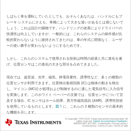
しばらく車を運転していたとしても、おそらくあなたは、ハンドルにもブ
レーキ システムにさえも、車種によって大きな違いがあるとは感じないで
しょう。これは設計の賜物です。ハンドリングの改善によりドライバーの
快適性は向上していますが、一般的には、これらのシステムの操作感が比
較的変わらないように維持されてきたのは、車の年式に関係なく、ユーザ
ーの使い勝手が変わらないようにするためです。
しかし、これらのシステムで使用される技術は時間の経過と共に進化を遂
げ、位置センサはこの進化の大きな部分を占めてきました。
現在では、超音波、光学、磁気、静電容量性、誘導性など、多くの種類の
位置センサが利用できます。位置検出集積回路 (IC) は物体の動きを検出
し、マイコン (MCU) が処理および制御するのに適した電気信号に入力信号
を変換します。このホワイト ペーパーの文脈では、位置センサについて言
及する場合、IC センサはホール効果、異方性磁気抵抗 (AMR)、誘導性技術
を使用しているものとします。
図 1
に、これらの 3 種類のセンサの基本的
な機能を示します。
© Copyright 1995-
2026
Texas Instruments Incorporated. All
Texas Instruments
rights reserved.
Submit documentation feedback
|
IMPORTANT NOTICE
|
Trademarks
|
Privacy policy
|
Cookie policy
|
Terms of use
|
Terms of sale