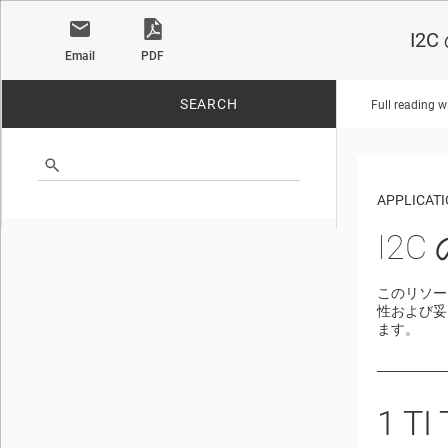
I2
Email
PDF
SEARCH
Full reading w
No matches found.
APPLICATI
I2
このリソー
性および妥
ます。
1
TI