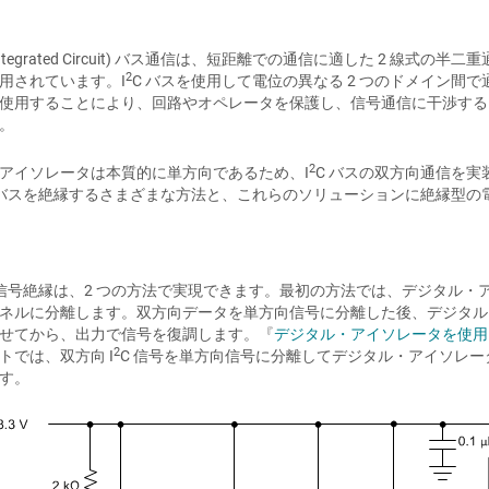
ter-Integrated Circuit) バス通信は、短距離での通信に適した
2
用されています。I
C バスを使用して電位の異なる 2 つのドメイン
使用することにより、回路やオペレータを保護し、信号通信に干渉する
。
2
アイソレータは本質的に単方向であるため、I
C バスの双方向通信を
 バスを絶縁するさまざまな方法と、これらのソリューションに絶縁型の
の信号絶縁は、2 つの方法で実現できます。最初の方法では、デジタル・
ネルに分離します。双方向データを単方向信号に分離した後、デジタル
せてから、出力で信号を復調します。『
デジタル・アイソレータを使用し
2
トでは、双方向 I
C 信号を単方向信号に分離してデジタル・アイソレ
す。