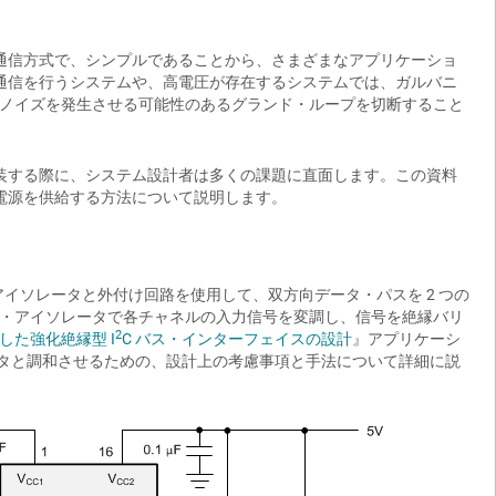
 2 線式の半二重通信方式で、シンプルであることから、さまざまなアプリケーショ
間で通信を行うシステムや、高電圧が存在するシステムでは、ガルバニ
ノイズを発生させる可能性のあるグランド・ループを切断すること
実装する際に、システム設計者は多くの課題に直面します。この資料
電源を供給する方法について説明します。
アイソレータと外付け回路を使用して、双方向データ・パスを 2 つの
・アイソレータで各チャネルの入力信号を変調し、信号を絶縁バリ
2
た強化絶縁型 I
C バス・インターフェイスの設計
』アプリケーシ
ータと調和させるための、設計上の考慮事項と手法について詳細に説