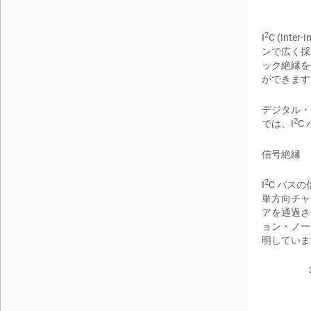
2
I
C (In
ンで広く採
ック絶縁を
ができます
デジタル・
2
では、I
C
信号絶縁
2
I
C バス
単方向チャ
アを通過さ
ョン・ノー
明していま