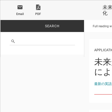
未来
化
Email
PDF
SEARCH
Full reading w
No matches found.
APPLICATI
未来
によ
最新の英語