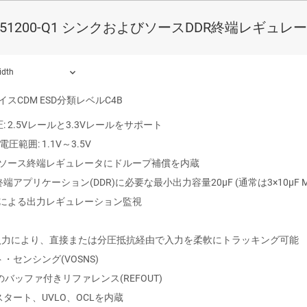
プリケーションに対応
S51200-Q1 シンクおよびソースDDR終端レギュレ
Q100テスト・ガイドで以下の結果
イス温度グレード1: 動作時周囲温度 –40℃～125°C
idth
イスHBM ESD分類レベル2
イスCDM ESD分類レベルC4B
: 2.5Vレールと3.3Vレールをサポート
ound.
N電圧範囲: 1.1V～3.5V
/ソース終端レギュレータにドループ補償を内蔵
端アプリケーション(DDR)に必要な最小出力容量20μF (通常は3×10μF M
ODによる出力レギュレーション監視
IN入力により、直接または分圧抵抗経由で入力を柔軟にトラッキング可能
・センシング(VOSNS)
Aのバッファ付きリファレンス(REFOUT)
タート、UVLO、OCLを内蔵