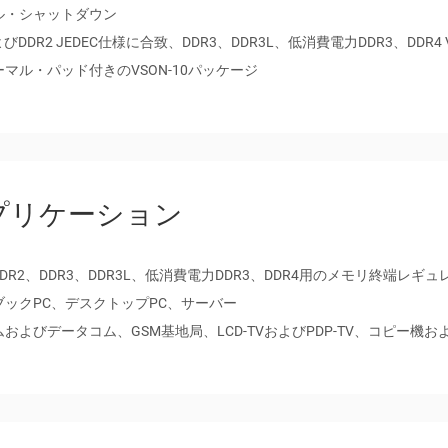
ル・シャットダウン
よびDDR2 JEDEC仕様に合致、DDR3、DDR3L、低消費電力DDR3、DD
マル・パッド付きのVSON-10パッケージ
プリケーション
DDR2、DDR3、DDR3L、低消費電力DDR3、DDR4用のメモリ終端レギュ
ブックPC、デスクトップPC、サーバー
およびデータコム、GSM基地局、LCD-TVおよびPDP-TV、コピー
deration for VTT DIMM Applications