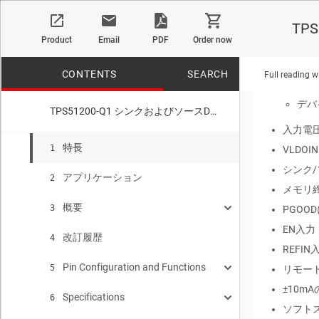
車載ア
TP
Product
Email
PDF
Order now
AEC-
デバ
CONTENTS
SEARCH
Full reading w
デバ
デバ
TPS51200-Q1 シンクおよびソースDDR終端レギュレータ
入力電圧
No matches f
特長
1
VLDOI
シンク
アプリケーション
2
メモリ終
概要
3
PGO
EN入力
改訂履歴
Device Images
4
REF
Pin Configuration and Functions
標準のDDRアプリケーション
5
リモート
±10m
Specifications
Pin Functions
6
ソフトス