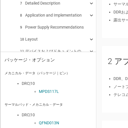
Detailed Description
Absolute Maximum Ratings
7
6.1
サーマ
DDRお
Application and Implementation
ESD Ratings
Overview
8
6.2
7.1
露出サー
Power Supply Recommendations
Recommended Operating Conditions
Functional Block Diagram
Application Information
9
6.3
7.2
8.1
Layout
Thermal Information
Feature Description
Typical Application
10
6.4
7.3
8.2
デバイスおよびドキュメントのサポート
Electrical Characteristics
Device Functional Modes
Layout Guidelines
Sink and Source Regulator (VO Pin)
VTT DIMM Applications
11
6.5
7.4
10.1
7.3.1
8.2.1
2
ア
パッケージ・オプション
メカニカル、パッケージ、および注文情報
Switching Characteristics
Layout Example
デバイス・サポート
Reference Input (REFIN Pin)
S3 and Pseudo-S5 Support
Design Example 1
Design Parameters
12
6.6
10.2
11.1
7.3.2
7.4.1
8.2.2
8.2.1.1
メカニカル・データ（パッケージ｜ピン）
重要なお知らせ
Typical Characteristics
Thermal Considerations
ドキュメントのサポート
Reference Output (REFOUT Pin)
Tracking Startup and Shutdown
Design Example 2
デベロッパー・ネットワークの製品に関する免責事項
Detailed Design Procedure
Design Parameters
6.7
10.3
11.2
7.3.3
7.4.2
8.2.3
11.1.1
8.2.1.2
8.2.2.1
DDR、
DRC|10
ノート
ドキュメントの更新通知を受け取る方法
Soft-Start Sequencing
Design Example 3
関連資料
Application Curves
Design Parameters
8.2.1.2.1
VIN Capacitor
11.3
7.3.4
8.2.4
11.2.1
8.2.1.3
8.2.3.1
MPDS117L
テレコム
コミュニティ・リソース
Enable Control (EN Pin)
Design Example 4
Design Parameters
8.2.1.2.2
VLDO Input Capacitor
11.4
7.3.5
8.2.5
8.2.4.1
サーマルパッド・メカニカル・データ
商標
Powergood Function (PGOOD Pin)
Design Example 5
Design Parameters
8.2.1.2.3
Output Capacitor
11.5
7.3.6
8.2.6
8.2.5.1
DRC|10
QFND013N
静電気放電に関する注意事項
Current Protection (VO Pin)
Design Example 6
Design Parameters
8.2.1.2.4
Output Tolerance Consi
11.6
7.3.7
8.2.7
8.2.6.1