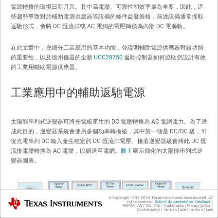
電源轉換的環境日新月異。其中高電壓、可靠性和效率最為重要，因此，這
些趨勢導致對於輔助電源供應器等設備的條件益發嚴格，前述設備通常採取
返馳形式，會將 DC 匯流排或 AC 電網的電壓轉換為內部 DC 電源軌。
在此文章中，會細分工業應用的基本功能，並說明輔助電源供應器對該功能
的重要性，以及德州儀器的全新
UCC28750
返馳控制器如何協助您設計有效
的工業用輔助電源供應器。
工業應用中的輔助返馳電源
太陽能串列式逆變器可將光電板產生的 DC 電壓轉換為 AC 電網電力。為了達
成此目的，逆變器系統會使用多個功率轉換級，其中第一個是 DC/DC 級，可
從光電串列 DC 輸入產生穩定的 DC 匯流排電壓。接著逆變器級會將此 DC 匯
流排電壓轉換為 AC 電壓，以饋送至電網。
圖 1
顯示簡化的太陽能串列式逆
變器圖表。
© Copyright 1995-
2026
Texas Instruments Incorporated. All
Texas Instruments
rights reserved.
Submit documentation feedback
|
IMPORTANT NOTICE
|
Trademarks
|
Privacy policy
|
Cookie policy
|
Terms of use
|
Terms of sale