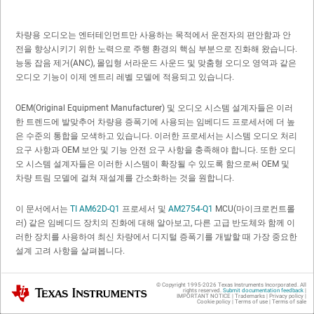
차량용 오디오는 엔터테인먼트만 사용하는 목적에서 운전자의 편안함과 안
전을 향상시키기 위한 노력으로 주행 환경의 핵심 부분으로 진화해 왔습니다.
능동 잡음 제거(ANC), 몰입형 서라운드 사운드 및 맞춤형 오디오 영역과 같은
오디오 기능이 이제 엔트리 레벨 모델에 적용되고 있습니다.
OEM(Original Equipment Manufacturer) 및 오디오 시스템 설계자들은 이러
한 트렌드에 발맞추어 차량용 증폭기에 사용되는 임베디드 프로세서에 더 높
은 수준의 통합을 모색하고 있습니다. 이러한 프로세서는 시스템 오디오 처리
요구 사항과 OEM 보안 및 기능 안전 요구 사항을 충족해야 합니다. 또한 오디
오 시스템 설계자들은 이러한 시스템이 확장될 수 있도록 함으로써 OEM 및
차량 트림 모델에 걸쳐 재설계를 간소화하는 것을 원합니다.
이 문서에서는
TI AM62D-Q1
프로세서 및
AM2754-Q1
MCU(마이크로컨트롤
러) 같은 임베디드 장치의 진화에 대해 알아보고, 다른 고급 반도체와 함께 이
러한 장치를 사용하여 최신 차량에서 디지털 증폭기를 개발할 때 가장 중요한
설계 고려 사항을 살펴봅니다.
차량용 오디오 프로세서와 지원 부품의
© Copyright 1995-
2026
Texas Instruments Incorporated. All
Texas Instruments
rights reserved.
Submit documentation feedback
|
IMPORTANT NOTICE
|
Trademarks
|
Privacy policy
|
Cookie policy
|
Terms of use
|
Terms of sale
진화