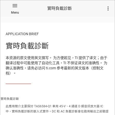
實時負載診斷
Menu
APPLICATION BRIEF
實時負載診斷
本资源的原文使用英文撰写。 为方便起见，TI 提供了译文；由于
翻译过程中可能使用了自动化工具，TI 不保证译文的准确性。 为
确认准确性，请务必访问 ti.com 参考最新的英文版本（控制文
档）。
實時負載診斷
此應用簡介主要探討 TAS6584-Q1 車用 45-V、4 通道 D 類音訊放大器 IC
中，實時負載診斷的嵌入式實作。DC 和 AC 負載診斷會在啟用輸出之前驗證