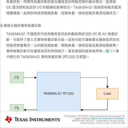
負載狀態，而實時負載診斷則會在播放音訊時監控喇叭輸出情況，並透過
I2C 匯流排和指定的 I/O 針腳通知故障狀況。TAS6584-Q1 透過使用電流感測
積體電路，能夠即時偵測開路負載、短路負載、接地短路及電源短路狀況。
D 類放大器的實時負載診斷
TAS6584-Q1 不僅提供可偵測播放音訊前負載故障狀況的 DC 和 AC 負載診
斷，也提供了嵌入式實時負載診斷功能。這些功能可讓裝置在播放音訊的同
時監控負載電流，以判斷短路負載、開路負載、接地短路及電源短路故障。
實時負載診斷可在播放音訊的同時執行，甚至是個別啟用或停用。
圖 1-1
顯
示簡化的 TAS6584-Q1 實時負載診斷 (RTLDG) 方框圖。
© Copyright 1995-
2026
Texas Instruments Incorporated. All
Texas Instruments
rights reserved.
Submit documentation feedback
|
IMPORTANT NOTICE
|
Trademarks
|
Privacy policy
|
Cookie policy
|
Terms of use
|
Terms of sale