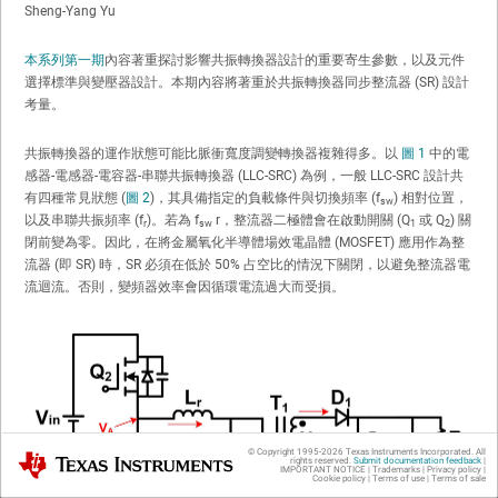
Sheng-Yang Yu
本系列第一期
內容著重探討影響共振轉換器設計的重要寄生參數，以及元件
選擇標準與變壓器設計。本期內容將著重於共振轉換器同步整流器 (SR) 設計
考量。
共振轉換器的運作狀態可能比脈衝寬度調變轉換器複雜得多。以
圖 1
中的電
感器-電感器-電容器-串聯共振轉換器 (LLC-SRC) 為例，一般 LLC-SRC 設計共
有四種常見狀態 (
圖 2
)，其具備指定的負載條件與切換頻率 (f
) 相對位置，
sw
以及串聯共振頻率 (f
)。若為 f
r，整流器二極體會在啟動開關 (Q
或 Q
) 關
r
sw
1
2
閉前變為零。因此，在將金屬氧化半導體場效電晶體 (MOSFET) 應用作為整
流器 (即 SR) 時，SR 必須在低於 50% 占空比的情況下關閉，以避免整流器電
流迴流。否則，變頻器效率會因循環電流過大而受損。
© Copyright 1995-
2026
Texas Instruments Incorporated. All
Texas Instruments
rights reserved.
Submit documentation feedback
|
IMPORTANT NOTICE
|
Trademarks
|
Privacy policy
|
Cookie policy
|
Terms of use
|
Terms of sale