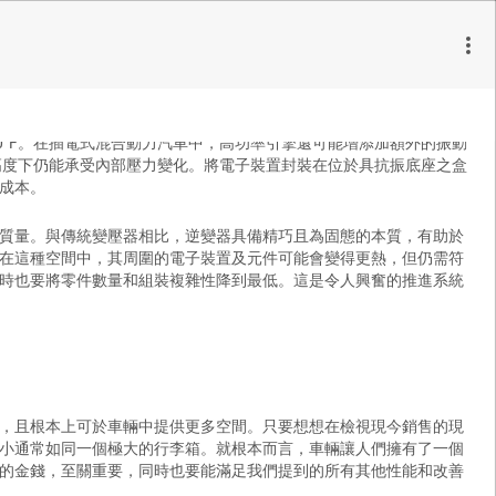
均安裝在電源模組上的閘極驅動器印刷電路板
300°F。在插電式混合動力汽車中，高功率引擎還可能增添加額外的振動
0m 的高度下仍能承受內部壓力變化。將電子裝置封裝在位於具抗振底座之盒
成本。
質量。與傳統變壓器相比，逆變器具備精巧且為固態的本質，有助於
在這種空間中，其周圍的電子裝置及元件可能會變得更熱，但仍需符
時也要將零件數量和組裝複雜性降到最低。這是令人興奮的推進系統
，且根本上可於車輛中提供更多空間。只要想想在檢視現今銷售的現
小通常如同一個極大的行李箱。就根本而言，車輛讓人們擁有了一個
的金錢，至關重要，同時也要能滿足我們提到的所有其他性能和改善