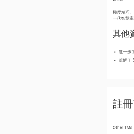
極度精巧、
一代智慧牽
其他
進一步
瞭解 T
註冊
Other TMs