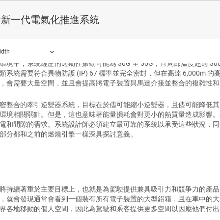
圖 3
UCC5880-Q1 和 UCC14141-Q1 
發新一代電氣化推進系統
受嚴苛環境
idth
環境中，系統經歷的週期性振動可能為 30G 至 50G，且局部溫度超過 
類系統需要符合異物防護 (IP) 67 標準並完全密封，但在高達 6,00
，會需要大量空間，並且會提高將電子裝置與馬達介接並整合的複雜性和
密整合的牽引逆變器系統，目標在於儘可能縮小逆變器，且儘可能降低其
環境相關弱點。但是，這也意味著能量損耗會對更小的熱質量造成影響。
電和間隙的需求。系統設計師必須建立最可靠的系統以承受這些狀況，同
部分都和之前的燃燒引擎一樣深具探討意義。
將持續著重於主要目標上，也就是為駕駛提供兼具吸引力和競爭力的產品
，就會發現通常會看到一個裝有所有電子裝置的大型鋁箱，且在車中的大
界各地移動的個人空間，因此為駕駛和乘客提供更多空間以因應他們付出