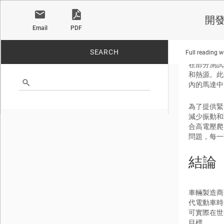
開
Email
PDF
可承
SEARCH
Full reading w
在部分測試
和熱源。此
內的馬達中
No matches found.
為了提供緊
減少振動和
合高電壓爬
問題，每一
結論
車輛製造商
代電動車時
可實際在世
目標。