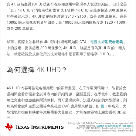
真 4K 超高畫質 (UHD) 技術可在各種應用中顯現令人驚歎的細節。但什麼是
「真」4K UHD？消費者技術協會 (CTA) 將 4K UHD 定義為超過 800 萬像素
的螢幕顯示器。4K UHD 的解析度是 3840 × 2160，或是 830 萬像素。這是
1080p 顯示器像素數量的四倍，而 1080p 顯示器的解析度為 1920 × 1080，
或是 200 萬像素。
然而，實際上並非所有 4K 投影技術都可如同 CTA「
電視技術消費者定義
」
中的規定，提供超過 800 萬像素的 4K UHD。確認是否為真 UHD 的一種方
法，就是確認您規劃使用的技術規格中是否顯示了縮略字「UHD」。
為何選擇 4K UHD？
4K UHD 內容可強化各種應用中的顯示畫面。在工作場所環境中，能否於會
議期間查看所投射之試算表內的詳細資訊，至關重要。在學校中，教室裡的
每位兒童都應該能夠閱讀教材。而可呈現銳利、沉浸式細節的大型螢幕，則
可為博物館和主題公園等專業視聽 (AV) 應用帶來助益。如
圖 1
中所示，大
型場地的扭曲和映射等應用需要大量細節，才能在建築物上繪製透視 3D 立
面。
© Copyright 1995-
2026
Texas Instruments Incorporated. All
Texas Instruments
rights reserved.
Submit documentation feedback
|
IMPORTANT NOTICE
|
Trademarks
|
Privacy policy
|
Cookie policy
|
Terms of use
|
Terms of sale