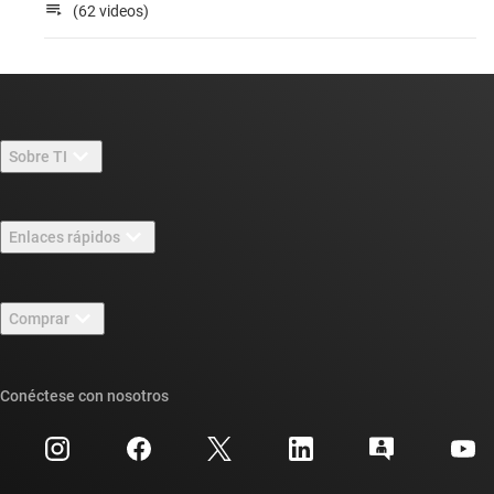
(62 videos)
Sobre TI
Información general sobre Acerca de TI
Enlaces rápidos
Carreras laborales
Contáctenos
Sala de redacción
Comprar
Foros de soporte de diseño de TI E2E™
Nuestras historias | Detrás del chip
Suites de API de TI
Búsqueda de referencias cruzadas
Conéctese con nosotros
Eventos
Cuentas de empresa myTI
Centro de atención al cliente
Relaciones con los inversionistas
Envío, pago e impuestos
Empaque