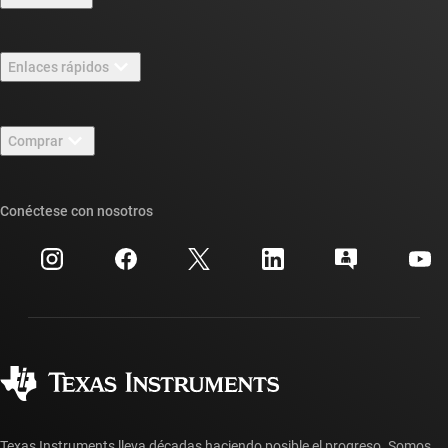
Información general sobre Acerca de TI
Enlaces rápidos
Carreras laborales
Contáctenos
Sala de redacción
Comprar
Foros de soporte de diseño de TI E2E™
Nuestras historias | Detrás del chip
Suites de API de TI
Búsqueda de referencias cruzadas
Conéctese con nosotros
Eventos
Cuentas de empresa myTI
Centro de atención al cliente
Relaciones con los inversionistas
Envío, pago e impuestos
Empaque
Fabricación
Preguntas frecuentes sobre pedidos
Calidad y confiabilidad
Ciudadanía corporativa
Distribuidores autorizados
Preguntas frecuentes sobre la cuenta myTI
Texas Instruments lleva décadas haciendo posible el progreso. Somos