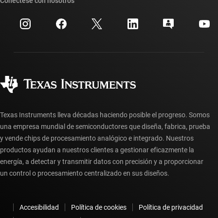
Conéctese con nosotros
Eventos
Cuentas de empresa myTI
Centro de atención al cliente
Relaciones con los inversionistas
Envío, pago e impuestos
Empaque
Fabricación
Preguntas frecuentes sobre pedidos
Calidad y confiabilidad
Ciudadanía corporativa
Distribuidores autorizados
Preguntas frecuentes sobre la cuenta myTI
Texas Instruments lleva décadas haciendo posible el progreso. Somos
una empresa mundial de semiconductores que diseña, fabrica, prueba
y vende chips de procesamiento analógico e integrado. Nuestros
productos ayudan a nuestros clientes a gestionar eficazmente la
energía, a detectar y transmitir datos con precisión y a proporcionar
un control o procesamiento centralizado en sus diseños.
Accesibilidad
Política de cookies
Política de privacidad