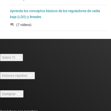
Aprenda los conceptos básicos de los reguladores de caída
baja (LDO) y lineales
(7 videos)
Sobre TI
Información general sobre Acerca de TI
Enlaces rápidos
Carreras laborales
Contáctenos
Sala de redacción
Comprar
Foros de soporte de diseño de TI E2E™
Nuestras historias | Detrás del chip
Suites de API de TI
Búsqueda de referencias cruzadas