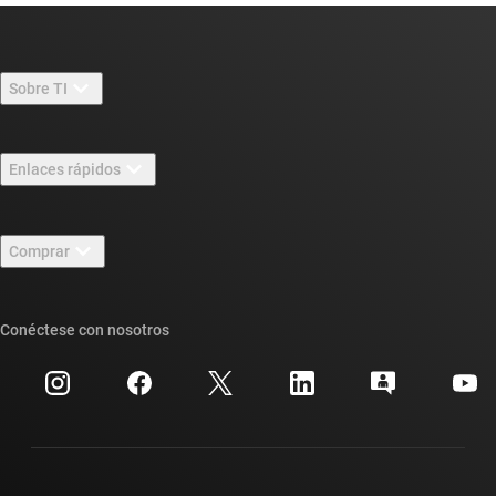
Sobre TI
Información general sobre Acerca de TI
Enlaces rápidos
Carreras laborales
Contáctenos
Sala de redacción
Comprar
Foros de soporte de diseño de TI E2E™
Nuestras historias | Detrás del chip
Suites de API de TI
Búsqueda de referencias cruzadas
Conéctese con nosotros
Eventos
Cuentas de empresa myTI
Centro de atención al cliente
Relaciones con los inversionistas
Envío, pago e impuestos
Empaque
Fabricación
Preguntas frecuentes sobre pedidos
Calidad y confiabilidad
Ciudadanía corporativa