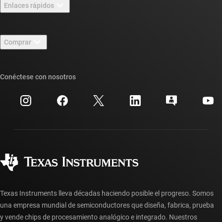
Enlaces rápidos
Carreras laborales
Contáctenos
Sala de redacción
Comprar
Foros de soporte de diseño de TI E2E™
Nuestras historias | Detrás del chip
Suites de API de TI
Búsqueda de referencias cruzadas
Conéctese con nosotros
Eventos
Cuentas de empresa myTI
Centro de atención al cliente
Relaciones con los inversionistas
Envío, pago e impuestos
Empaque
Fabricación
Preguntas frecuentes sobre pedidos
Calidad y confiabilidad
Ciudadanía corporativa
Distribuidores autorizados
Preguntas frecuentes sobre la cuenta myTI
Texas Instruments lleva décadas haciendo posible el progreso. Somos
una empresa mundial de semiconductores que diseña, fabrica, prueba
y vende chips de procesamiento analógico e integrado. Nuestros