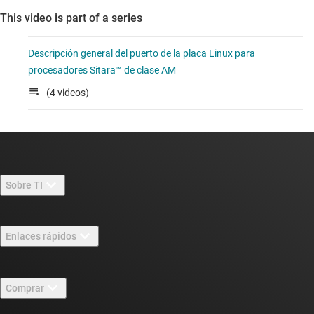
This video is part of a series
Descripción general del puerto de la placa Linux para
procesadores Sitara™ de clase AM
(4 videos)
Sobre TI
Información general sobre Acerca de TI
Enlaces rápidos
Carreras laborales
Contáctenos
Sala de redacción
Comprar
Foros de soporte de diseño de TI E2E™
Nuestras historias | Detrás del chip