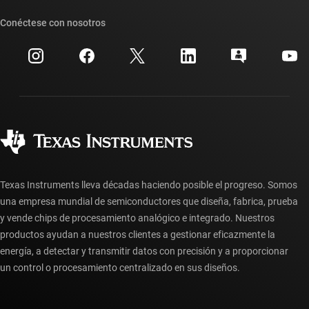
Suites de API de TI
Búsqueda de referencias cruzadas
Conéctese con nosotros
Eventos
Cuentas de empresa myTI
Centro de atención al cliente
Relaciones con los inversionistas
Envío, pago e impuestos
Empaque
Fabricación
Preguntas frecuentes sobre pedidos
Calidad y confiabilidad
Ciudadanía corporativa
Distribuidores autorizados
Preguntas frecuentes sobre la cuenta myTI
Texas Instruments lleva décadas haciendo posible el progreso. Somos
una empresa mundial de semiconductores que diseña, fabrica, prueba
y vende chips de procesamiento analógico e integrado. Nuestros
productos ayudan a nuestros clientes a gestionar eficazmente la
energía, a detectar y transmitir datos con precisión y a proporcionar
un control o procesamiento centralizado en sus diseños.