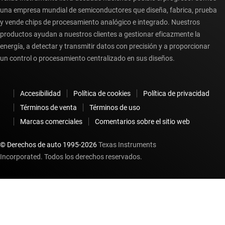
una empresa mundial de semiconductores que diseña, fabrica, prueba
y vende chips de procesamiento analógico e integrado. Nuestros
productos ayudan a nuestros clientes a gestionar eficazmente la
energía, a detectar y transmitir datos con precisión y a proporcionar
un control o procesamiento centralizado en sus diseños.
Accesibilidad
Política de cookies
Política de privacidad
Términos de venta
Términos de uso
Marcas comerciales
Comentarios sobre el sitio web
© Derechos de auto 1995-
2026
Texas Instruments
Incorporated. Todos los derechos reservados.