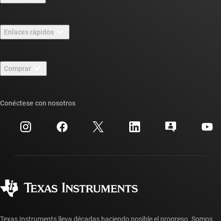
Información general sobre Acerca de TI
Enlaces rápidos
Carreras laborales
Contáctenos
Sala de redacción
Comprar
Foros de soporte de diseño de TI E2E™
Nuestras historias | Detrás del chip
Suites de API de TI
Búsqueda de referencias cruzadas
Conéctese con nosotros
Eventos
Cuentas de empresa myTI
Centro de atención al cliente
Relaciones con los inversionistas
Envío, pago e impuestos
Empaque
Fabricación
Preguntas frecuentes sobre pedidos
Calidad y confiabilidad
Ciudadanía corporativa
Distribuidores autorizados
Preguntas frecuentes sobre la cuenta myTI
Texas Instruments lleva décadas haciendo posible el progreso. Somos