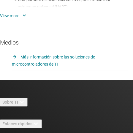
asíncrono universal (UART)
Activación del convertidor analógico a digital (ADC) y
transmisión en el umbral
Detección de manipulaciones
Medios
Contador de posición del codificador de cuadratura
Más información sobre las soluciones de
Fuente de reloj programable
microcontroladores de TI
Bucle cerrado de frecuencia programable
Sobre TI
Información general sobre Acerca de TI
Enlaces rápidos
Carreras laborales