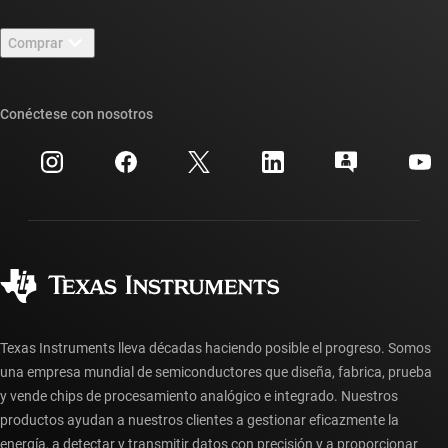
Contáctenos
Sala de redacción
Comprar
Foros de soporte de diseño de TI E2E™
Nuestras historias | Detrás del chip
Suites de API de TI
Búsqueda de referencias cruzadas
Conéctese con nosotros
Eventos
Cuentas de empresa myTI
Centro de atención al cliente
Relaciones con los inversionistas
Envío, pago e impuestos
Empaque
Fabricación
Preguntas frecuentes sobre pedidos
Calidad y confiabilidad
Ciudadanía corporativa
Distribuidores autorizados
Preguntas frecuentes sobre la cuenta myTI
Texas Instruments lleva décadas haciendo posible el progreso. Somos
una empresa mundial de semiconductores que diseña, fabrica, prueba
y vende chips de procesamiento analógico e integrado. Nuestros
productos ayudan a nuestros clientes a gestionar eficazmente la
energía, a detectar y transmitir datos con precisión y a proporcionar