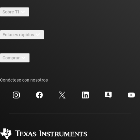
Sobre TI
Información general sobre Acerca de TI
Enlaces rápidos
Carreras laborales
Contáctenos
Sala de redacción
Comprar
Foros de soporte de diseño de TI E2E™
Nuestras historias | Detrás del chip
Suites de API de TI
Búsqueda de referencias cruzadas
Conéctese con nosotros
Eventos
Cuentas de empresa myTI
Centro de atención al cliente
Relaciones con los inversionistas
Envío, pago e impuestos
Empaque
Fabricación
Preguntas frecuentes sobre pedidos
Calidad y confiabilidad
Ciudadanía corporativa
Distribuidores autorizados
Preguntas frecuentes sobre la cuenta myTI