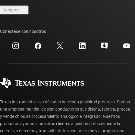
Contáctenos
Sala de redacción
Comprar
Foros de soporte de diseño de TI E2E™
Nuestras historias | Detrás del chip
Suites de API de TI
Búsqueda de referencias cruzadas
Conéctese con nosotros
Eventos
Cuentas de empresa myTI
Centro de atención al cliente
Relaciones con los inversionistas
Envío, pago e impuestos
Empaque
Fabricación
Preguntas frecuentes sobre pedidos
Calidad y confiabilidad
Ciudadanía corporativa
Distribuidores autorizados
Preguntas frecuentes sobre la cuenta myTI
Texas Instruments lleva décadas haciendo posible el progreso. Somos
una empresa mundial de semiconductores que diseña, fabrica, prueba
y vende chips de procesamiento analógico e integrado. Nuestros
productos ayudan a nuestros clientes a gestionar eficazmente la
energía, a detectar y transmitir datos con precisión y a proporcionar