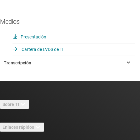
Medios
Presentación
Cartera de LVDS de TI
Sobre TI
Información general sobre Acerca de TI
Enlaces rápidos
Carreras laborales