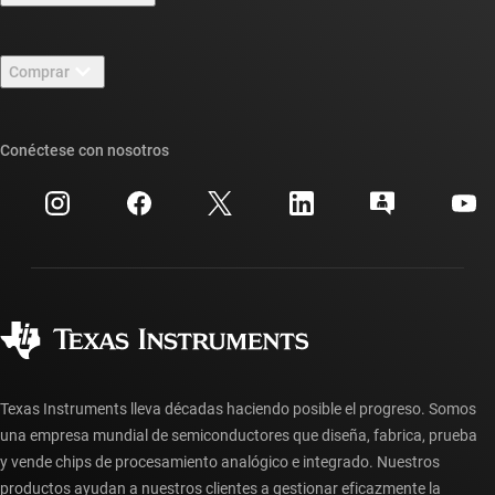
Carreras laborales
Contáctenos
Sala de redacción
Comprar
Foros de soporte de diseño de TI E2E™
Nuestras historias | Detrás del chip
Suites de API de TI
Búsqueda de referencias cruzadas
Conéctese con nosotros
Eventos
Cuentas de empresa myTI
Centro de atención al cliente
Relaciones con los inversionistas
Envío, pago e impuestos
Empaque
Fabricación
Preguntas frecuentes sobre pedidos
Calidad y confiabilidad
Ciudadanía corporativa
Distribuidores autorizados
Preguntas frecuentes sobre la cuenta myTI
Texas Instruments lleva décadas haciendo posible el progreso. Somos
una empresa mundial de semiconductores que diseña, fabrica, prueba
y vende chips de procesamiento analógico e integrado. Nuestros
productos ayudan a nuestros clientes a gestionar eficazmente la