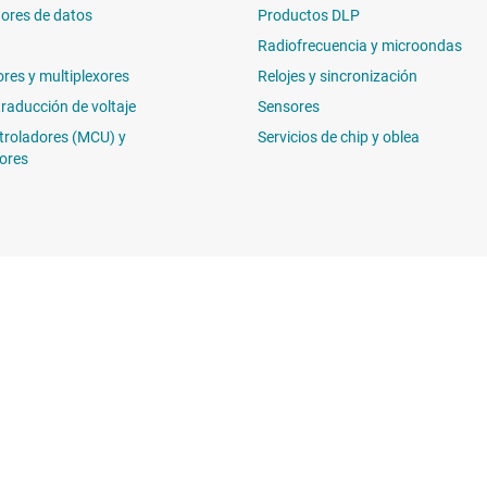
ores de datos
Productos DLP
Radiofrecuencia y microondas
ores y multiplexores
Relojes y sincronización
traducción de voltaje
Sensores
troladores (MCU) y
Servicios de chip y oblea
ores
Comprar
Conéctese c
Suites de API de TI
 de diseño de TI
Cuentas de empresa myTI
Envío, pago e impuestos