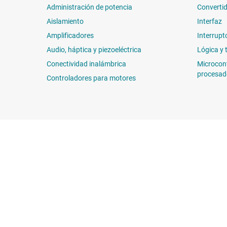
Administración de potencia
Convertid
Aislamiento
Interfaz
Amplificadores
Interrupt
Audio, háptica y piezoeléctrica
Lógica y 
Conectividad inalámbrica
Microcon
procesad
Controladores para motores
Sobre TI
Enlaces rápidos
Información general sobre Acerca
Contáctenos
de TI
Foros de soporte
Carreras laborales
E2E™