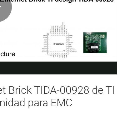
Play
Video
et Brick TIDA-00928 de TI
rmidad para EMC