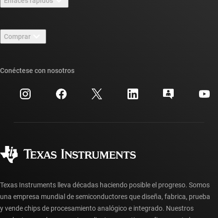
Enlaces rápidos
Carreras laborales
Contáctenos
Sala de redacción
Comprar
Foros de soporte de diseño de TI E2E™
Nuestras historias | Detrás del chip
Suites de API de TI
Búsqueda de referencias cruzadas
Conéctese con nosotros
Eventos
Cuentas de empresa myTI
Centro de atención al cliente
Relaciones con los inversionistas
Envío, pago e impuestos
Empaque
Fabricación
Preguntas frecuentes sobre pedidos
Calidad y confiabilidad
Ciudadanía corporativa
Distribuidores autorizados
Preguntas frecuentes sobre la cuenta myTI
Texas Instruments lleva décadas haciendo posible el progreso. Somos
una empresa mundial de semiconductores que diseña, fabrica, prueba
y vende chips de procesamiento analógico e integrado. Nuestros