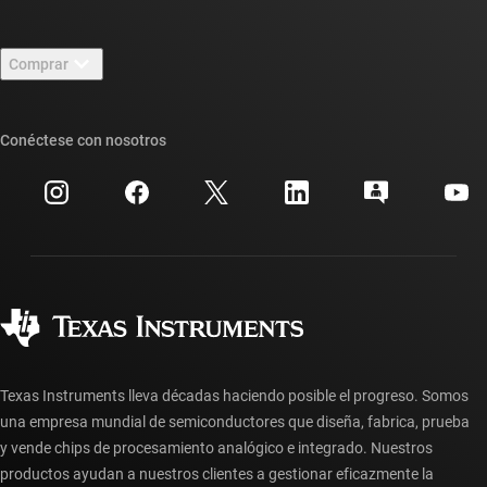
Carreras laborales
Contáctenos
Sala de redacción
Comprar
Foros de soporte de diseño de TI E2E™
Nuestras historias | Detrás del chip
Suites de API de TI
Búsqueda de referencias cruzadas
Conéctese con nosotros
Eventos
Cuentas de empresa myTI
Centro de atención al cliente
Relaciones con los inversionistas
Envío, pago e impuestos
Empaque
Fabricación
Preguntas frecuentes sobre pedidos
Calidad y confiabilidad
Ciudadanía corporativa
Distribuidores autorizados
Preguntas frecuentes sobre la cuenta myTI
Texas Instruments lleva décadas haciendo posible el progreso. Somos
una empresa mundial de semiconductores que diseña, fabrica, prueba
y vende chips de procesamiento analógico e integrado. Nuestros
productos ayudan a nuestros clientes a gestionar eficazmente la