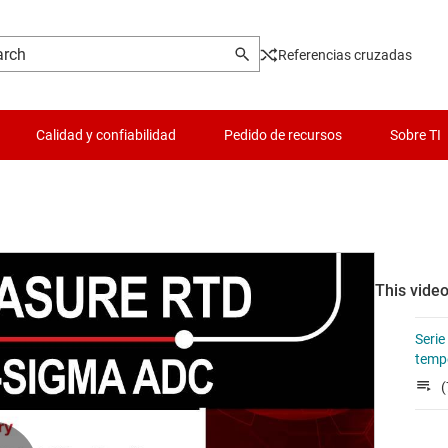
Referencias cruzadas
Calidad y confiabilidad
Pedido de recursos
Sobre TI
This video
Serie
tempe
(