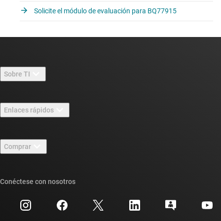
Solicite el módulo de evaluación para BQ77915
Sobre TI
Información general sobre Acerca de TI
Enlaces rápidos
Carreras laborales
Contáctenos
Sala de redacción
Comprar
Foros de soporte de diseño de TI E2E™
Nuestras historias | Detrás del chip
Suites de API de TI
Búsqueda de referencias cruzadas
Conéctese con nosotros
Eventos
Cuentas de empresa myTI
Centro de atención al cliente
Relaciones con los inversionistas
Envío, pago e impuestos