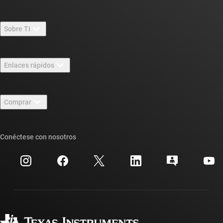
Sobre TI
Información general sobre Acerca de TI
Enlaces rápidos
Carreras laborales
Contáctenos
Sala de redacción
Comprar
Foros de soporte de diseño de TI E2E™
Nuestras historias | Detrás del chip
Suites de API de TI
Búsqueda de referencias cruzadas
Conéctese con nosotros
Eventos
Cuentas de empresa myTI
Centro de atención al cliente
Relaciones con los inversionistas
Envío, pago e impuestos
Empaque
Fabricación
Preguntas frecuentes sobre pedidos
Calidad y confiabilidad
Ciudadanía corporativa
Distribuidores autorizados
Preguntas frecuentes sobre la cuenta myTI