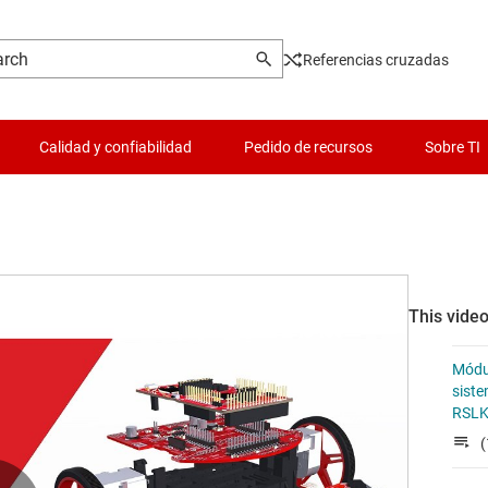
Referencias cruzadas
Calidad y confiabilidad
Pedido de recursos
Sobre TI
This video
Módul
siste
RSLK
(