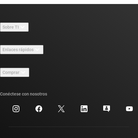
Sobre TI
Información general sobre Acerca de TI
Enlaces rápidos
Carreras laborales
Contáctenos
Sala de redacción
Comprar
Foros de soporte de diseño de TI E2E™
Nuestras historias | Detrás del chip
Suites de API de TI
Búsqueda de referencias cruzadas
Conéctese con nosotros
Eventos
Cuentas de empresa myTI
Centro de atención al cliente
Relaciones con los inversionistas
Envío, pago e impuestos
Empaque
Fabricación
Preguntas frecuentes sobre pedidos
Calidad y confiabilidad
Ciudadanía corporativa