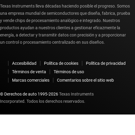
Texas Instruments lleva décadas haciendo posible el progreso. Somos
una empresa mundial de semiconductores que diseña, fabrica, prueba
y vende chips de procesamiento analógico e integrado. Nuestros
productos ayudan a nuestros clientes a gestionar eficazmente la
energía, a detectar y transmitir datos con precisión y a proporcionar
un control o procesamiento centralizado en sus diseños.
Accesibilidad
Política de cookies
Política de privacidad
Términos de venta
Términos de uso
Marcas comerciales
Comentarios sobre el sitio web
© Derechos de auto 1995-
2026
Texas Instruments
Incorporated. Todos los derechos reservados.