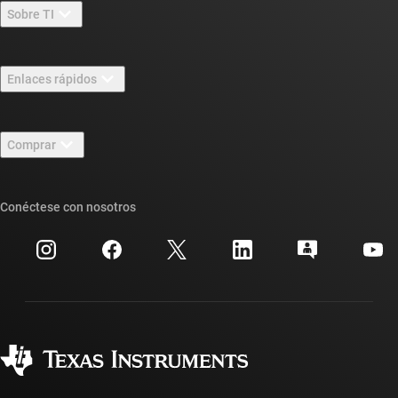
Sobre TI
Información general sobre Acerca de TI
Enlaces rápidos
Carreras laborales
Contáctenos
Sala de redacción
Comprar
Foros de soporte de diseño de TI E2E™
Nuestras historias | Detrás del chip
Suites de API de TI
Búsqueda de referencias cruzadas
Conéctese con nosotros
Eventos
Cuentas de empresa myTI
Centro de atención al cliente
Relaciones con los inversionistas
Envío, pago e impuestos
Empaque
Fabricación
Preguntas frecuentes sobre pedidos
Calidad y confiabilidad
Ciudadanía corporativa
Distribuidores autorizados
Preguntas frecuentes sobre la cuenta myTI