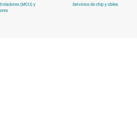
troladores (MCU) y
Servicios de chip y oblea
ores
Comprar
Conéctese c
Suites de API de TI
 de diseño de TI
Cuentas de empresa myTI
Envío, pago e impuestos
erencias cruzadas
Preguntas frecuentes sobre
n al cliente
pedidos
Distribuidores autorizados