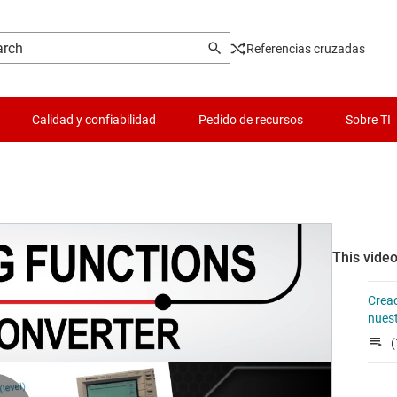
Referencias cruzadas
Calidad y confiabilidad
Pedido de recursos
Sobre TI
This video
Creac
nuest
(