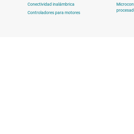
Conectividad inalámbrica
Microcon
procesad
Controladores para motores
Sobre TI
Enlaces rápidos
Información general sobre Acerca
Contáctenos
de TI
Foros de soporte
Carreras laborales
E2E™
Sala de redacción
Búsqueda de ref
Nuestras historias | Detrás del chip
Centro de atenció
Eventos
Empaque