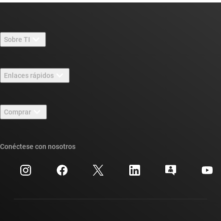
Sobre TI
Información general sobre Acerca de TI
Enlaces rápidos
Carreras laborales
Contáctenos
Sala de redacción
Comprar
Foros de soporte de diseño de TI E2E™
Nuestras historias | Detrás del chip
Suites de API de TI
Búsqueda de referencias cruzadas
Conéctese con nosotros
Eventos
Cuentas de empresa myTI
Centro de atención al cliente
Relaciones con los inversionistas
Envío, pago e impuestos
Empaque
Fabricación
Preguntas frecuentes sobre pedidos
Calidad y confiabilidad
Ciudadanía corporativa