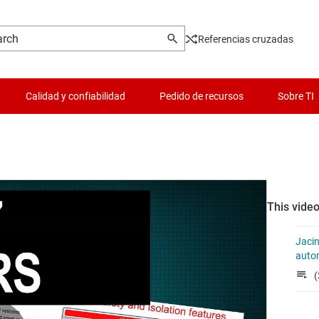
Referencias cruzadas
Calidad y confiabilidad
Pedido de recursos
Sobre TI
This video
Jacin
auto
(