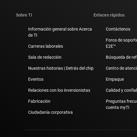
Sobre TI
Enlaces rápidos
Información general sobre Acerca
Contáctenos
de TI
Foros de soporte
Carreras laborales
E2E™
Sala de redacción
Búsqueda de ref
Nuestras historias | Detrás del chip
Centro de atenció
Eventos
Empaque
Relaciones con los inversionistas
Calidad y confia
Fabricación
Preguntas frecu
cuenta myTI
Ciudadanía corporativa