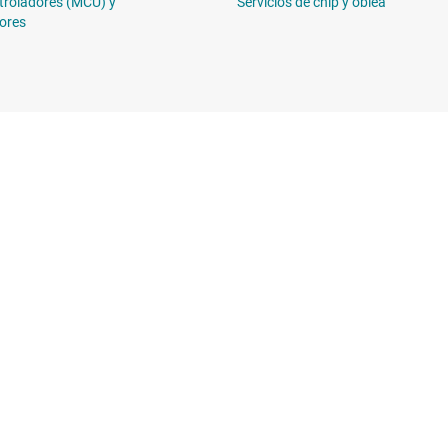
troladores (MCU) y
Servicios de chip y oblea
ores
Comprar
Conéctese c
Suites de API de TI
 de diseño de TI
Cuentas de empresa myTI
Envío, pago e impuestos
erencias cruzadas
Preguntas frecuentes sobre
n al cliente
pedidos
Distribuidores autorizados
bilidad