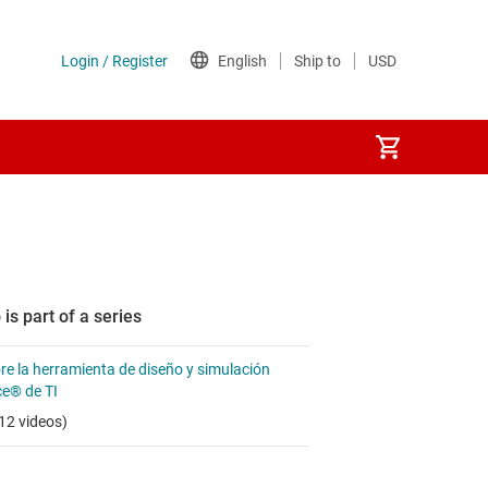
 is part of a series
re la herramienta de diseño y simulación
e® de TI
12 videos)