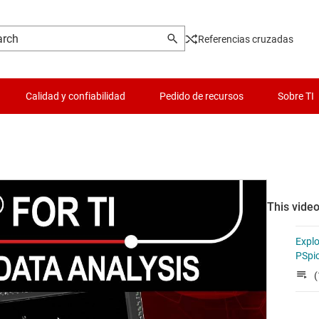
Referencias cruzadas
Calidad y confiabilidad
Pedido de recursos
Sobre TI
This video
Explo
PSpic
(