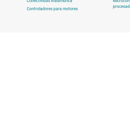
Conectividad inalámbrica
Microcon
procesad
Controladores para motores
Sobre TI
Enlaces rápidos
Información general sobre Acerca
Contáctenos
de TI
Foros de soporte
Carreras laborales
E2E™
Sala de redacción
Búsqueda de ref
Nuestras historias | Detrás del chip
Centro de atenció
Eventos
Empaque
Relaciones con los inversionistas
Calidad y confia