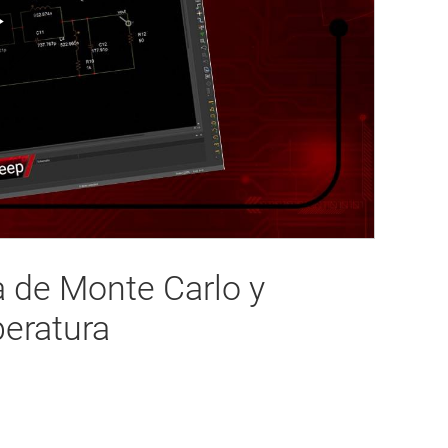
Play
Video
a de Monte Carlo y
peratura