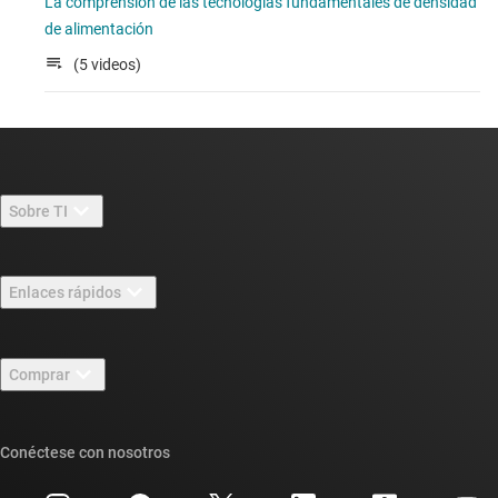
La comprensión de las tecnologías fundamentales de densidad
de alimentación
(5 videos)
Sobre TI
Información general sobre Acerca de TI
Enlaces rápidos
Carreras laborales
Contáctenos
Sala de redacción
Comprar
Foros de soporte de diseño de TI E2E™
Nuestras historias | Detrás del chip
Suites de API de TI
Búsqueda de referencias cruzadas
Conéctese con nosotros
Eventos
Cuentas de empresa myTI
Centro de atención al cliente