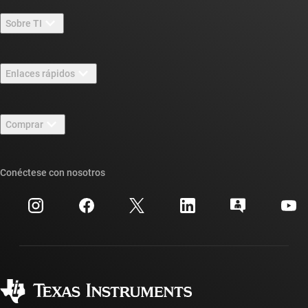
Sobre TI
Información general sobre Acerca de TI
Enlaces rápidos
Carreras laborales
Contáctenos
Sala de redacción
Comprar
Foros de soporte de diseño de TI E2E™
Nuestras historias | Detrás del chip
Suites de API de TI
Búsqueda de referencias cruzadas
Conéctese con nosotros
Eventos
Cuentas de empresa myTI
Centro de atención al cliente
Relaciones con los inversionistas
Envío, pago e impuestos
Empaque
Fabricación
Preguntas frecuentes sobre pedidos
Calidad y confiabilidad
Ciudadanía corporativa
Distribuidores autorizados
Preguntas frecuentes sobre la cuenta myTI