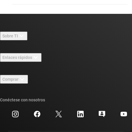
Sobre TI
Información general sobre Acerca de TI
Enlaces rápidos
Carreras laborales
Contáctenos
Sala de redacción
Comprar
Foros de soporte de diseño de TI E2E™
Nuestras historias | Detrás del chip
Suites de API de TI
Búsqueda de referencias cruzadas
Conéctese con nosotros
Eventos
Cuentas de empresa myTI
Centro de atención al cliente
Relaciones con los inversionistas
Envío, pago e impuestos
Empaque
Fabricación