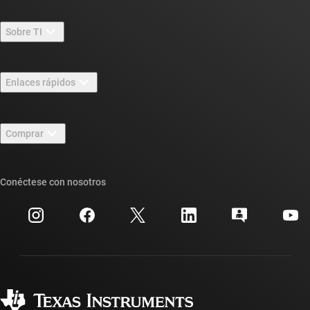
Sobre TI
Información general sobre Acerca de TI
Enlaces rápidos
Carreras laborales
Contáctenos
Sala de redacción
Comprar
Foros de soporte de diseño de TI E2E™
Nuestras historias | Detrás del chip
Suites de API de TI
Búsqueda de referencias cruzadas
Conéctese con nosotros
Eventos
Cuentas de empresa myTI
Centro de atención al cliente
Relaciones con los inversionistas
Envío, pago e impuestos
Empaque
Fabricación
Preguntas frecuentes sobre pedidos
Calidad y confiabilidad
Ciudadanía corporativa
Distribuidores autorizados
Preguntas frecuentes sobre la cuenta myTI