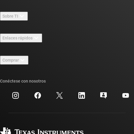
Sobre TI
Información general sobre Acerca de TI
Enlaces rápidos
Carreras laborales
Contáctenos
Sala de redacción
Comprar
Foros de soporte de diseño de TI E2E™
Nuestras historias | Detrás del chip
Suites de API de TI
Búsqueda de referencias cruzadas
Conéctese con nosotros
Eventos
Cuentas de empresa myTI
Centro de atención al cliente
Relaciones con los inversionistas
Envío, pago e impuestos
Empaque
Fabricación
Preguntas frecuentes sobre pedidos
Calidad y confiabilidad
Ciudadanía corporativa
Distribuidores autorizados
Preguntas frecuentes sobre la cuenta myTI