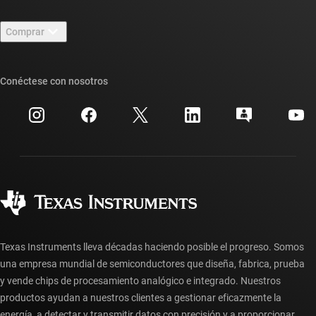
Contáctenos
Sala de redacción
Comprar
Foros de soporte de diseño de TI E2E™
Nuestras historias | Detrás del chip
Suites de API de TI
Búsqueda de referencias cruzadas
Conéctese con nosotros
Eventos
Cuentas de empresa myTI
Centro de atención al cliente
Relaciones con los inversionistas
Envío, pago e impuestos
Empaque
Fabricación
Preguntas frecuentes sobre pedidos
Calidad y confiabilidad
Ciudadanía corporativa
Distribuidores autorizados
Preguntas frecuentes sobre la cuenta myTI
Texas Instruments lleva décadas haciendo posible el progreso. Somos
una empresa mundial de semiconductores que diseña, fabrica, prueba
y vende chips de procesamiento analógico e integrado. Nuestros
productos ayudan a nuestros clientes a gestionar eficazmente la
energía, a detectar y transmitir datos con precisión y a proporcionar