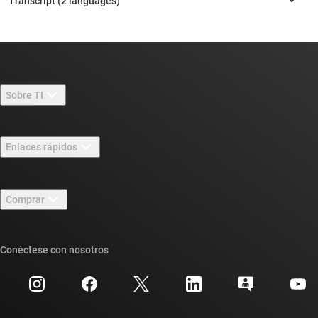
Sobre TI
Información general sobre Acerca de TI
Enlaces rápidos
Carreras laborales
Contáctenos
Sala de redacción
Comprar
Foros de soporte de diseño de TI E2E™
Nuestras historias | Detrás del chip
Suites de API de TI
Búsqueda de referencias cruzadas
Conéctese con nosotros
Eventos
Cuentas de empresa myTI
Centro de atención al cliente
Relaciones con los inversionistas
Envío, pago e impuestos
Empaque
Fabricación