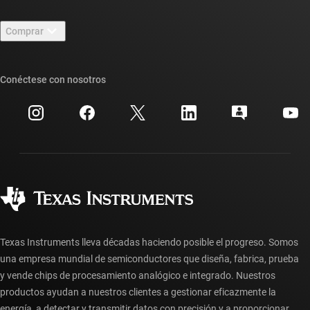
Contáctenos
Sala de redacción
Comprar
Foros de soporte de diseño de TI E2E™
Nuestras historias | Detrás del chip
Suites de API de TI
Búsqueda de referencias cruzadas
Conéctese con nosotros
Eventos
Cuentas de empresa myTI
Centro de atención al cliente
Relaciones con los inversionistas
Envío, pago e impuestos
Empaque
Fabricación
Preguntas frecuentes sobre pedidos
Calidad y confiabilidad
Ciudadanía corporativa
Distribuidores autorizados
Preguntas frecuentes sobre la cuenta myTI
Texas Instruments lleva décadas haciendo posible el progreso. Somos
una empresa mundial de semiconductores que diseña, fabrica, prueba
y vende chips de procesamiento analógico e integrado. Nuestros
productos ayudan a nuestros clientes a gestionar eficazmente la
energía, a detectar y transmitir datos con precisión y a proporcionar