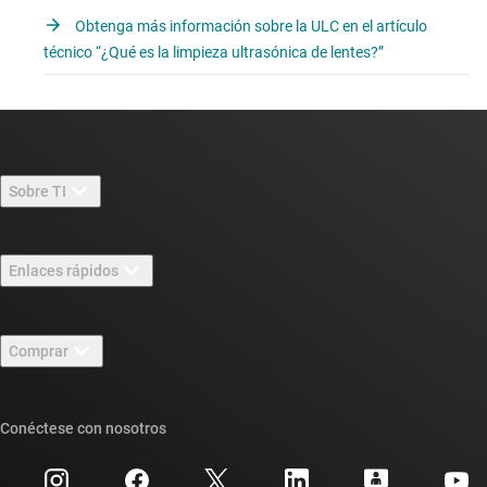
Obtenga más información sobre la ULC en el artículo
técnico “¿Qué es la limpieza ultrasónica de lentes?”
Sobre TI
Información general sobre Acerca de TI
Enlaces rápidos
Carreras laborales
Contáctenos
Sala de redacción
Comprar
Foros de soporte de diseño de TI E2E™
Nuestras historias | Detrás del chip
Suites de API de TI
Búsqueda de referencias cruzadas
Conéctese con nosotros
Eventos
Cuentas de empresa myTI
Centro de atención al cliente
Relaciones con los inversionistas