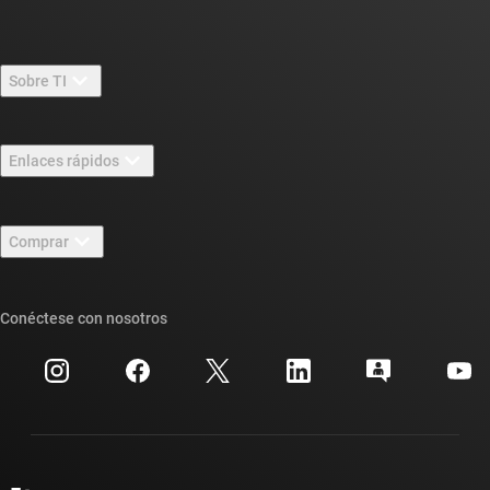
Sobre TI
Información general sobre Acerca de TI
Enlaces rápidos
Carreras laborales
Contáctenos
Sala de redacción
Comprar
Foros de soporte de diseño de TI E2E™
Nuestras historias | Detrás del chip
Suites de API de TI
Búsqueda de referencias cruzadas
Conéctese con nosotros
Eventos
Cuentas de empresa myTI
Centro de atención al cliente
Relaciones con los inversionistas
Envío, pago e impuestos
Empaque
Fabricación
Preguntas frecuentes sobre pedidos
Calidad y confiabilidad
Ciudadanía corporativa
Distribuidores autorizados